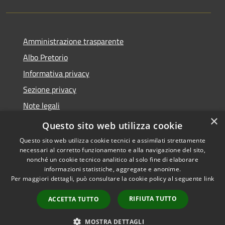
Amministrazione trasparente
Albo Pretorio
Informativa privacy
Sezione privacy
Note legali
×
Dichiarazione di accessibilità
Questo sito web utilizza cookie
Questo sito web utilizza cookie tecnici e assimilati strettamente
necessari al corretto funzionamento e alla navigazione del sito,
nonché un cookie tecnico analitico al solo fine di elaborare
informazioni statistiche, aggregate e anonime.
RSS
Copyright © 2026 • Comune di
Per maggiori dettagli, può consultare la cookie policy al seguente
link
Accessibilità
Scanzorosciate • Powered by
Privacy
Municipium
Accesso
•
RIFIUTA TUTTO
ACCETTA TUTTO
Cookie
redazione
Mappa del sito
MOSTRA DETTAGLI