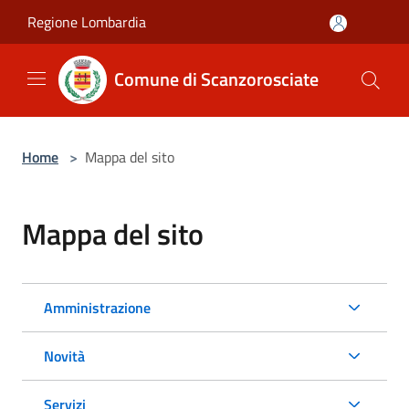
Salta al contenuto principale
Regione Lombardia
Comune di Scanzorosciate
Home
>
Mappa del sito
Mappa del sito
Amministrazione
Novità
Servizi