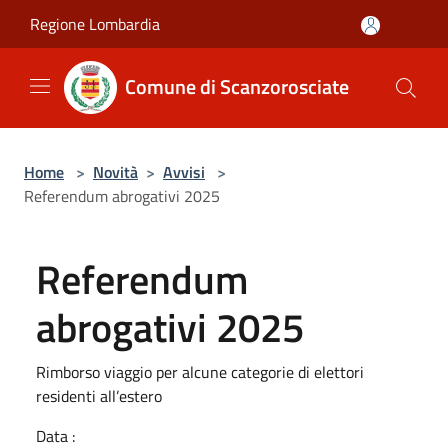
Salta al contenuto principale
Regione Lombardia
Comune di Scanzorosciate
Home
>
Novità
>
Avvisi
>
Referendum abrogativi 2025
Referendum
abrogativi 2025
Rimborso viaggio per alcune categorie di elettori
residenti all’estero
Data :