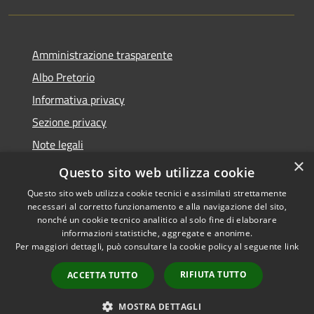
Amministrazione trasparente
Albo Pretorio
Informativa privacy
Sezione privacy
Note legali
×
Dichiarazione di accessibilità
Questo sito web utilizza cookie
Questo sito web utilizza cookie tecnici e assimilati strettamente
necessari al corretto funzionamento e alla navigazione del sito,
nonché un cookie tecnico analitico al solo fine di elaborare
informazioni statistiche, aggregate e anonime.
RSS
Copyright © 2026 • Comune di
Per maggiori dettagli, può consultare la cookie policy al seguente
link
Accessibilità
Scanzorosciate • Powered by
Privacy
Municipium
Accesso
•
RIFIUTA TUTTO
ACCETTA TUTTO
Cookie
redazione
Mappa del sito
MOSTRA DETTAGLI