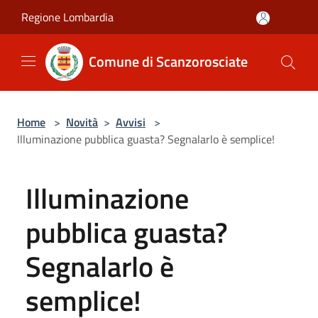
Salta al contenuto principale
Regione Lombardia
Comune di Scanzorosciate
Home
>
Novità
>
Avvisi
>
Illuminazione pubblica guasta? Segnalarlo è semplice!
Illuminazione
pubblica guasta?
Segnalarlo è
semplice!