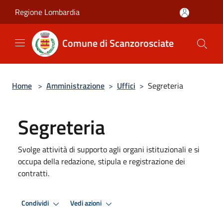
Salta al contenuto principale
Regione Lombardia
Comune di Scanzorosciate
Home
>
Amministrazione
>
Uffici
>
Segreteria
Segreteria
Svolge attività di supporto agli organi istituzionali e si
occupa della redazione, stipula e registrazione dei
contratti.
Condividi
Vedi azioni