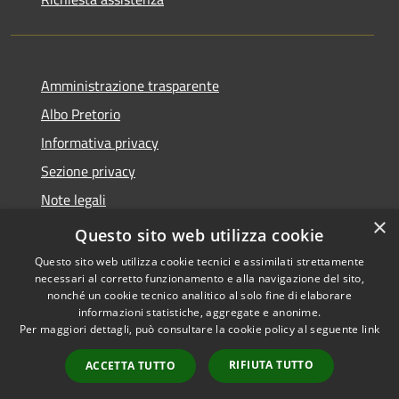
Amministrazione trasparente
Albo Pretorio
Informativa privacy
Sezione privacy
Note legali
×
Dichiarazione di accessibilità
Questo sito web utilizza cookie
Questo sito web utilizza cookie tecnici e assimilati strettamente
necessari al corretto funzionamento e alla navigazione del sito,
nonché un cookie tecnico analitico al solo fine di elaborare
informazioni statistiche, aggregate e anonime.
RSS
Copyright © 2026 • Comune di
Per maggiori dettagli, può consultare la cookie policy al seguente
link
Accessibilità
Scanzorosciate • Powered by
Privacy
Municipium
Accesso
•
RIFIUTA TUTTO
ACCETTA TUTTO
Cookie
redazione