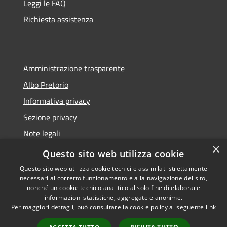
Leggi le FAQ
Richiesta assistenza
Amministrazione trasparente
Albo Pretorio
Informativa privacy
Sezione privacy
Note legali
×
Dichiarazione di accessibilità
Questo sito web utilizza cookie
Questo sito web utilizza cookie tecnici e assimilati strettamente
necessari al corretto funzionamento e alla navigazione del sito,
nonché un cookie tecnico analitico al solo fine di elaborare
informazioni statistiche, aggregate e anonime.
RSS
Copyright © 2026 • Comune di
Per maggiori dettagli, può consultare la cookie policy al seguente
link
Accessibilità
Scanzorosciate • Powered by
Privacy
Municipium
Accesso
•