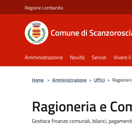
Salta al contenuto principale
Regione Lombardia
Comune di Scanzorosci
Amministrazione
Novità
Servizi
Vivere 
Home
>
Amministrazione
>
Uffici
>
Ragioner
Ragioneria e Co
Gestisce finanze comunali, bilanci, pagament