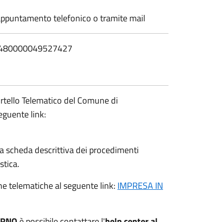
ite appuntamento telefonico o tramite mail
753480000049527427
ortello Telematico del Comune di
eguente link:
 la scheda descrittiva dei procedimenti
stica.
che telematiche al seguente link:
IMPRESA IN
ORNO
è possibile contattare l'
help center al