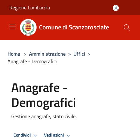
Salta al contenuto principale
Regione Lombardia
Comune di Scanzorosciate
Home
>
Amministrazione
>
Uffici
>
Anagrafe - Demografici
Anagrafe -
Demografici
Gestione anagrafe, stato civile.
Condividi
Vedi azioni