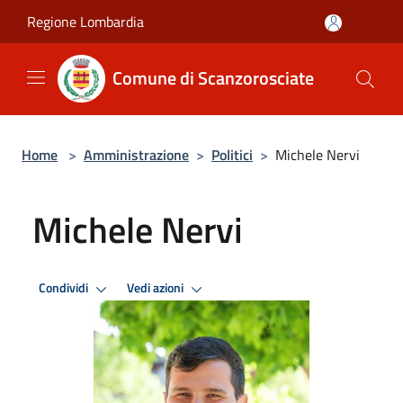
Salta al contenuto principale
Regione Lombardia
Comune di Scanzorosciate
Home
>
Amministrazione
>
Politici
>
Michele Nervi
Michele Nervi
Condividi
Vedi azioni