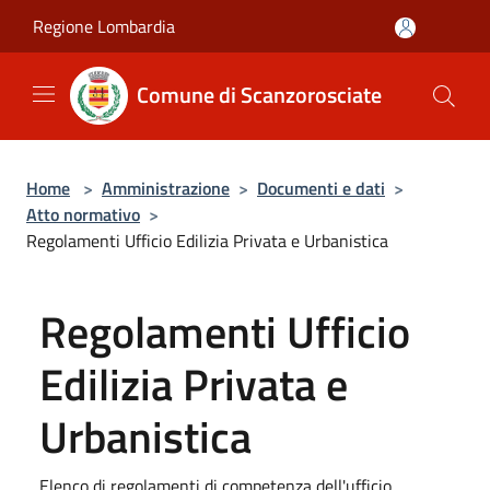
Salta al contenuto principale
Regione Lombardia
Comune di Scanzorosciate
Home
>
Amministrazione
>
Documenti e dati
>
Atto normativo
>
Regolamenti Ufficio Edilizia Privata e Urbanistica
Regolamenti Ufficio
Edilizia Privata e
Urbanistica
Elenco di regolamenti di competenza dell'ufficio