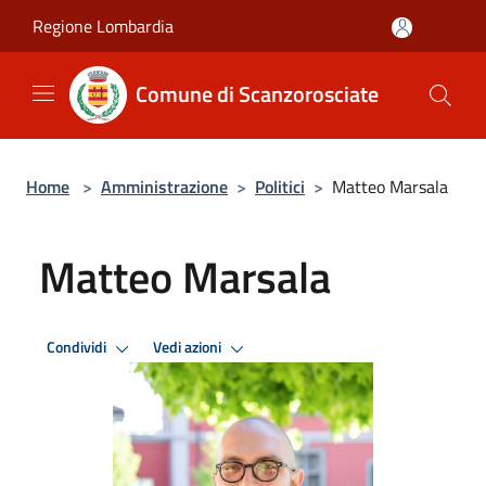
Salta al contenuto principale
Regione Lombardia
Comune di Scanzorosciate
Home
>
Amministrazione
>
Politici
>
Matteo Marsala
Matteo Marsala
Condividi
Vedi azioni