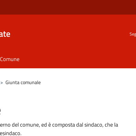
ate
Seg
il Comune
>
Giunta comunale
e
verno del comune, ed è composta dal sindaco, che la
cesindaco.