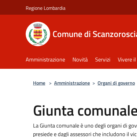
Salta al contenuto principale
Regione Lombardia
Comune di Scanzorosci
Amministrazione
Novità
Servizi
Vivere 
Home
>
Amministrazione
>
Organi di governo
Giunta comunal
La Giunta comunale è uno degli organi di go
presiede e dagli assessori che includono il vi