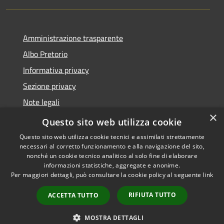
Amministrazione trasparente
Albo Pretorio
Informativa privacy
Sezione privacy
Note legali
×
Dichiarazione di accessibilità
Questo sito web utilizza cookie
Questo sito web utilizza cookie tecnici e assimilati strettamente
necessari al corretto funzionamento e alla navigazione del sito,
nonché un cookie tecnico analitico al solo fine di elaborare
informazioni statistiche, aggregate e anonime.
RSS
Copyright © 2026 • Comune di
Per maggiori dettagli, può consultare la cookie policy al seguente
link
Accessibilità
Scanzorosciate • Powered by
Privacy
Municipium
Accesso
•
RIFIUTA TUTTO
ACCETTA TUTTO
Cookie
redazione
Mappa del sito
MOSTRA DETTAGLI