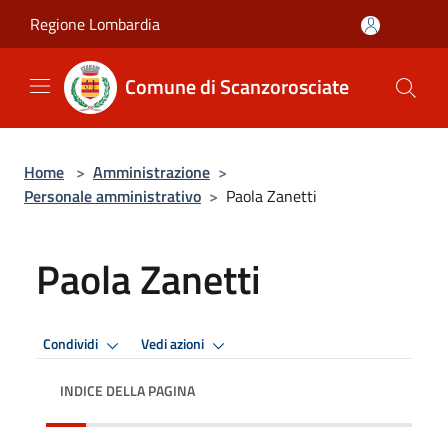
Salta al contenuto principale
Regione Lombardia
Comune di Scanzorosciate
Home
>
Amministrazione
>
Personale amministrativo
>
Paola Zanetti
Paola Zanetti
Condividi
Vedi azioni
INDICE DELLA PAGINA