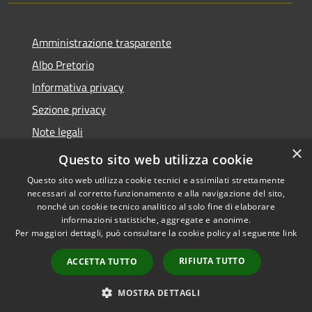
Amministrazione trasparente
Albo Pretorio
Informativa privacy
Sezione privacy
Note legali
×
Dichiarazione di accessibilità
Questo sito web utilizza cookie
Questo sito web utilizza cookie tecnici e assimilati strettamente
necessari al corretto funzionamento e alla navigazione del sito,
nonché un cookie tecnico analitico al solo fine di elaborare
informazioni statistiche, aggregate e anonime.
RSS
Copyright © 2026 • Comune di
Per maggiori dettagli, può consultare la cookie policy al seguente
link
Accessibilità
Scanzorosciate • Powered by
Privacy
Municipium
Accesso
•
RIFIUTA TUTTO
ACCETTA TUTTO
Cookie
redazione
Mappa del sito
MOSTRA DETTAGLI