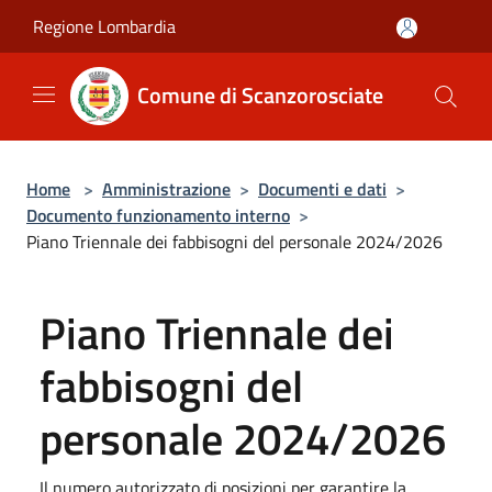
Salta al contenuto principale
Regione Lombardia
Comune di Scanzorosciate
Home
>
Amministrazione
>
Documenti e dati
>
Documento funzionamento interno
>
Piano Triennale dei fabbisogni del personale 2024/2026
Piano Triennale dei
fabbisogni del
personale 2024/2026
Il numero autorizzato di posizioni per garantire la