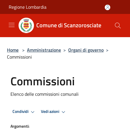
Salta al contenuto principale
Regione Lombardia
Comune di Scanzorosciate
Home
>
Amministrazione
>
Organi di governo
>
Commissioni
Commissioni
Elenco delle commissioni comunali
Condividi
Vedi azioni
Argomenti: