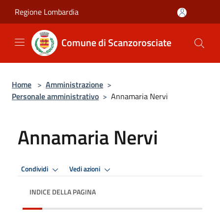
Salta al contenuto principale
Regione Lombardia
Comune di Scanzorosciate
Home
>
Amministrazione
>
Personale amministrativo
>
Annamaria Nervi
Annamaria Nervi
Condividi
Vedi azioni
INDICE DELLA PAGINA