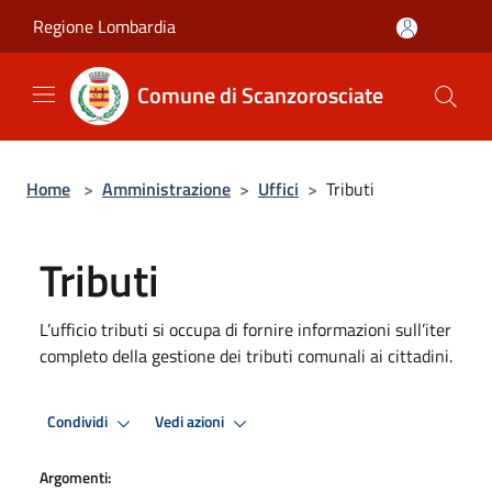
Salta al contenuto principale
Regione Lombardia
Comune di Scanzorosciate
Home
>
Amministrazione
>
Uffici
>
Tributi
Tributi
L’ufficio tributi si occupa di fornire informazioni sull’iter
completo della gestione dei tributi comunali ai cittadini.
Condividi
Vedi azioni
Argomenti: