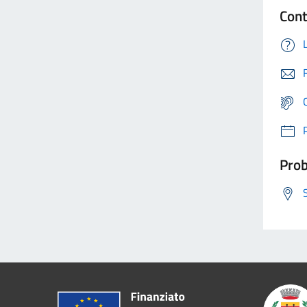
Cont
Prob