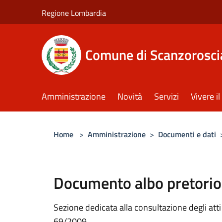
Salta al contenuto principale
Regione Lombardia
Comune di Scanzorosci
Amministrazione
Novità
Servizi
Vivere 
Home
>
Amministrazione
>
Documenti e dati
Documento albo pretorio
Sezione dedicata alla consultazione degli atti a
69/2009