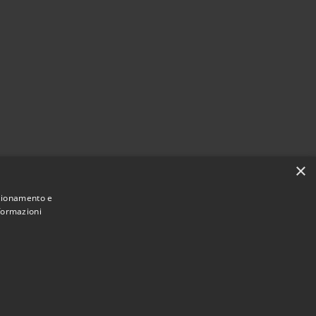
×
nzionamento e
nformazioni
Municipium
Accesso
ne di Scanzorosciate • Powered by
•
redazione