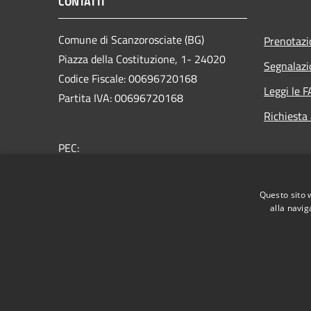
CONTATTI
Comune di Scanzorosciate (BG)
Prenotaz
Piazza della Costituzione, 1- 24020
Segnalazi
Codice Fiscale: 00696720168
Leggi le 
Partita IVA: 00696720168
Richiesta
PEC:
protocollo@pec.comune.scanzorosciate.bg.it
Centralino Unico: +39 035 654700
Questo sito 
alla navig
RSS
Accessibilità
Privacy
Cookie
Mappa de