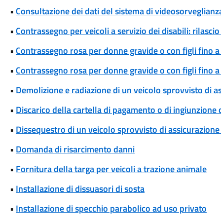
•
Consultazione dei dati del sistema di videosorveglianz
•
Contrassegno per veicoli a servizio dei disabili: rilas
•
Contrassegno rosa per donne gravide o con figli fino a
•
Contrassegno rosa per donne gravide o con figli fino 
•
Demolizione e radiazione di un veicolo sprovvisto di a
•
Discarico della cartella di pagamento o di ingiunzione
•
Dissequestro di un veicolo sprovvisto di assicurazione 
•
Domanda di risarcimento danni
•
Fornitura della targa per veicoli a trazione animale
•
Installazione di dissuasori di sosta
•
Installazione di specchio parabolico ad uso privato