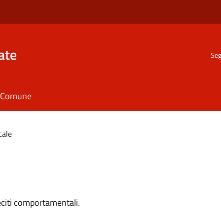
ate
Seg
il Comune
cale
leciti comportamentali.