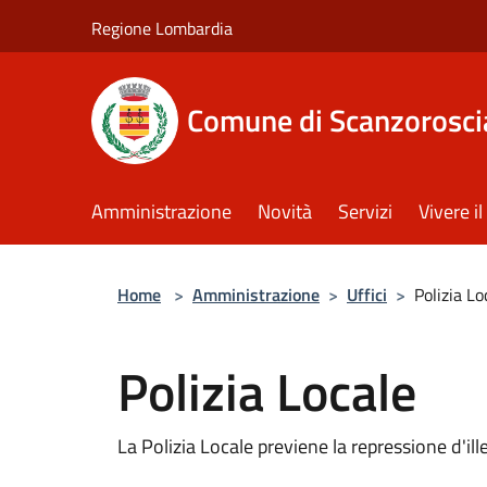
Salta al contenuto principale
Regione Lombardia
Comune di Scanzorosci
Amministrazione
Novità
Servizi
Vivere 
Home
>
Amministrazione
>
Uffici
>
Polizia Lo
Polizia Locale
La Polizia Locale previene la repressione d'il