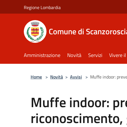
Salta al contenuto principale
Regione Lombardia
Comune di Scanzorosci
Amministrazione
Novità
Servizi
Vivere 
Home
>
Novità
>
Avvisi
>
Muffe indoor: prev
Muffe indoor: pr
riconoscimento, 