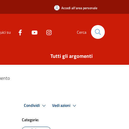
Accedi all'area personale
uici su
Cerca
Tutti gli argomenti
mento
Condividi
Vedi azioni
Categorie: