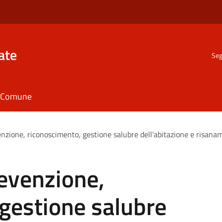
ate
Seg
il Comune
enzione, riconoscimento, gestione salubre dell’abitazione e risana
evenzione,
gestione salubre