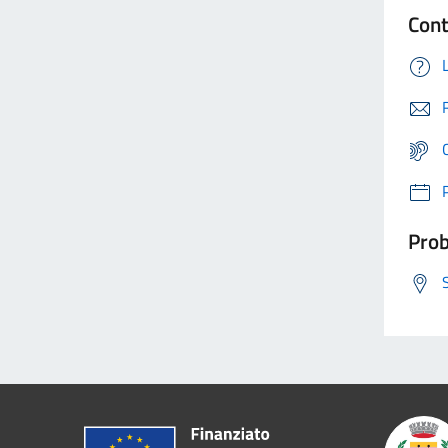
Cont
Prob