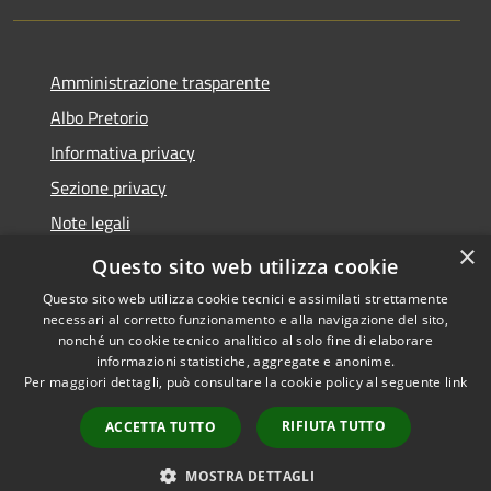
Amministrazione trasparente
Albo Pretorio
Informativa privacy
Sezione privacy
Note legali
×
Dichiarazione di accessibilità
Questo sito web utilizza cookie
Questo sito web utilizza cookie tecnici e assimilati strettamente
necessari al corretto funzionamento e alla navigazione del sito,
nonché un cookie tecnico analitico al solo fine di elaborare
informazioni statistiche, aggregate e anonime.
RSS
Copyright © 2026 • Comune di
Per maggiori dettagli, può consultare la cookie policy al seguente
link
Accessibilità
Scanzorosciate • Powered by
Privacy
Municipium
Accesso
•
RIFIUTA TUTTO
ACCETTA TUTTO
Cookie
redazione
Mappa del sito
MOSTRA DETTAGLI