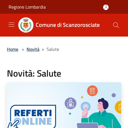
Salta al contenuto principale
Regione Lombardia
Comune di Scanzorosciate
Home
>
Novità
>
Salute
Novità: Salute