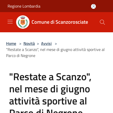
Salta al contenuto principale
Regione Lombardia
Comune di Scanzorosciate
Home
>
Novità
>
Avvisi
>
"Restate a Scanzo", nel mese di giugno attività sportive al
Parco di Negrone
"Restate a Scanzo",
nel mese di giugno
attività sportive al
Parco di Negrone