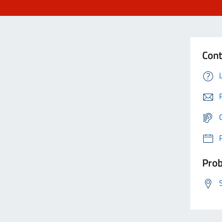
Cont
Prob