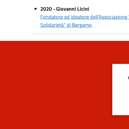
2020 - Giovanni Licini
Fondatore ed ideatore dell'Associazione 
Solidarietà" di Bergamo