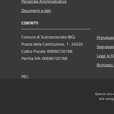
Personale Amministrativo
Documenti e dati
CONTATTI
Comune di Scanzorosciate (BG)
Prenotaz
Piazza della Costituzione, 1- 24020
Segnalazi
Codice Fiscale: 00696720168
Leggi le 
Partita IVA: 00696720168
Richiesta
PEC:
protocollo@pec.comune.scanzorosciate.bg.it
Centralino Unico: +39 035 654700
Questo sito 
alla navig