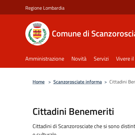
Salta al contenuto principale
Regione Lombardia
Comune di Scanzorosci
Amministrazione
Novità
Servizi
Vivere 
Home
>
Scanzorosciate informa
>
Cittadini Be
Cittadini Benemeriti
Cittadini di Scanzorosciate che si sono distinti
e culturale.