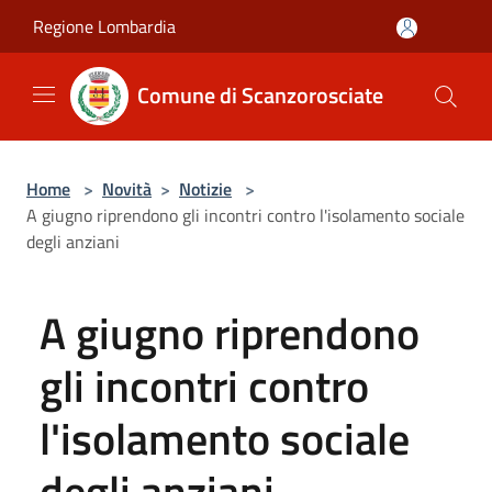
Salta al contenuto principale
Regione Lombardia
Comune di Scanzorosciate
Home
>
Novità
>
Notizie
>
A giugno riprendono gli incontri contro l'isolamento sociale
degli anziani
A giugno riprendono
gli incontri contro
l'isolamento sociale
degli anziani