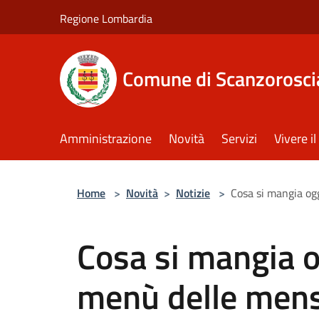
Salta al contenuto principale
Regione Lombardia
Comune di Scanzorosci
Amministrazione
Novità
Servizi
Vivere 
Home
>
Novità
>
Notizie
>
Cosa si mangia og
Cosa si mangia o
menù delle men