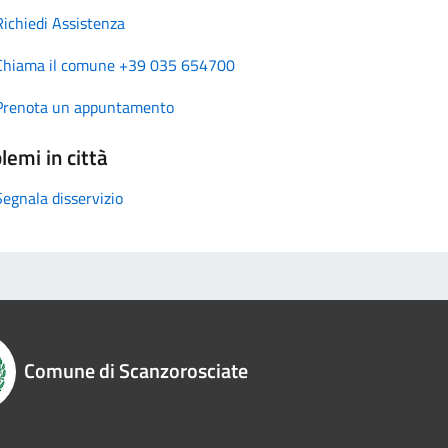
Richiedi Assistenza
Chiama il comune +39 035 654700
Prenota un appuntamento
lemi in città
Segnala disservizio
Comune di Scanzorosciate