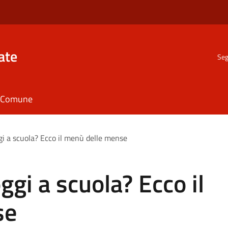
ate
Seg
il Comune
gi a scuola? Ecco il menù delle mense
ggi a scuola? Ecco il
se