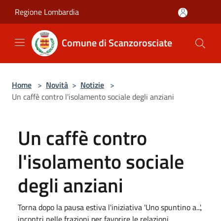
Salta al contenuto principale
Regione Lombardia
Comune di Scanzorosciate
Home
>
Novità
>
Notizie
>
Un caffè contro l'isolamento sociale degli anziani
Un caffè contro
l'isolamento sociale
degli anziani
Torna dopo la pausa estiva l'iniziativa 'Uno spuntino a...',
incontri nelle frazioni per favorire le relazioni