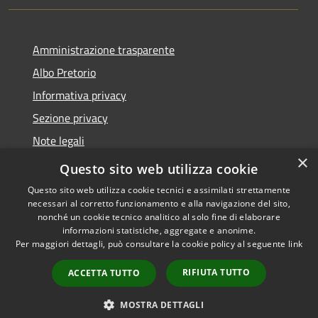
Amministrazione trasparente
Albo Pretorio
Informativa privacy
Sezione privacy
Note legali
×
Dichiarazione di accessibilità
Questo sito web utilizza cookie
Questo sito web utilizza cookie tecnici e assimilati strettamente
necessari al corretto funzionamento e alla navigazione del sito,
nonché un cookie tecnico analitico al solo fine di elaborare
informazioni statistiche, aggregate e anonime.
RSS
Copyright © 2026 • Comune di
Per maggiori dettagli, può consultare la cookie policy al seguente
link
Accessibilità
Scanzorosciate • Powered by
Privacy
Municipium
Accesso
•
RIFIUTA TUTTO
ACCETTA TUTTO
Cookie
redazione
Mappa del sito
MOSTRA DETTAGLI