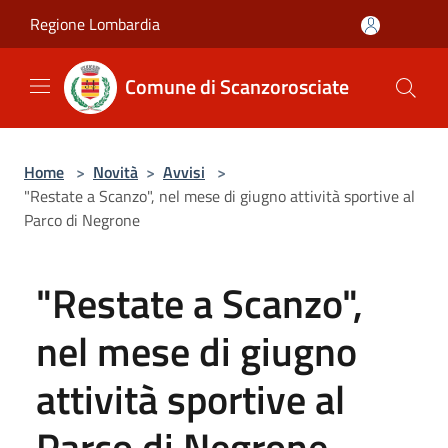
Salta al contenuto principale
Regione Lombardia
Comune di Scanzorosciate
Home
>
Novità
>
Avvisi
>
"Restate a Scanzo", nel mese di giugno attività sportive al
Parco di Negrone
"Restate a Scanzo",
nel mese di giugno
attività sportive al
Parco di Negrone