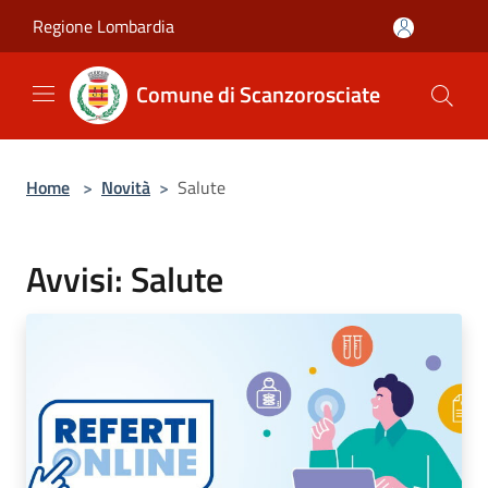
Salta al contenuto principale
Regione Lombardia
Comune di Scanzorosciate
Home
>
Novità
>
Salute
Avvisi: Salute