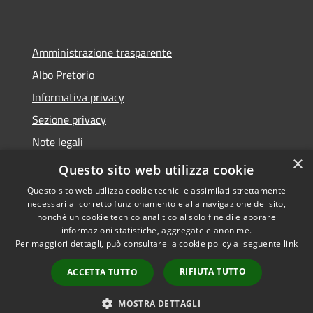
Amministrazione trasparente
Albo Pretorio
Informativa privacy
Sezione privacy
Note legali
×
Dichiarazione di accessibilità
Questo sito web utilizza cookie
Questo sito web utilizza cookie tecnici e assimilati strettamente
necessari al corretto funzionamento e alla navigazione del sito,
nonché un cookie tecnico analitico al solo fine di elaborare
informazioni statistiche, aggregate e anonime.
RSS
Copyright © 2026 • Comune di
Per maggiori dettagli, può consultare la cookie policy al seguente
link
Accessibilità
Scanzorosciate • Powered by
Privacy
Municipium
Accesso
•
RIFIUTA TUTTO
ACCETTA TUTTO
Cookie
redazione
Mappa del sito
MOSTRA DETTAGLI