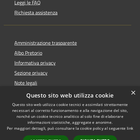
Leggi le FAQ
Richiesta assistenza
Amministrazione trasparente
Albo Pretorio
Informativa privacy
Sezione privacy
Note legali
×
Dichiarazione di accessibilità
Questo sito web utilizza cookie
Questo sito web utilizza cookie tecnici e assimilati strettamente
necessari al corretto funzionamento e alla navigazione del sito,
nonché un cookie tecnico analitico al solo fine di elaborare
informazioni statistiche, aggregate e anonime.
RSS
Copyright © 2026 • Comune di
Per maggiori dettagli, può consultare la cookie policy al seguente
link
Accessibilità
Scanzorosciate • Powered by
Privacy
Municipium
Accesso
•