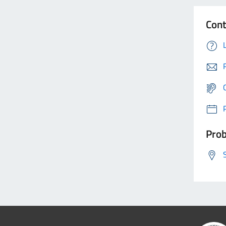
Cont
Prob