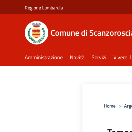
Salta al contenuto principale
Regione Lombardia
Comune di Scanzorosci
Amministrazione
Novità
Servizi
Vivere 
Home
>
Arg