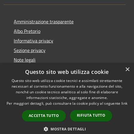
Amministrazione trasparente
Albo Pretorio
Informativa privacy
Sezione privacy
Note legali
×
Dichiarazione di accessibilità
Questo sito web utilizza cookie
Questo sito web utilizza cookie tecnici e assimilati strettamente
necessari al corretto funzionamento e alla navigazione del sito,
nonché un cookie tecnico analitico al solo fine di elaborare
informazioni statistiche, aggregate e anonime.
RSS
Copyright © 2026 • Comune di
Per maggiori dettagli, può consultare la cookie policy al seguente
link
Accessibilità
Scanzorosciate • Powered by
Privacy
Municipium
Accesso
•
RIFIUTA TUTTO
ACCETTA TUTTO
Cookie
redazione
Mappa del sito
MOSTRA DETTAGLI