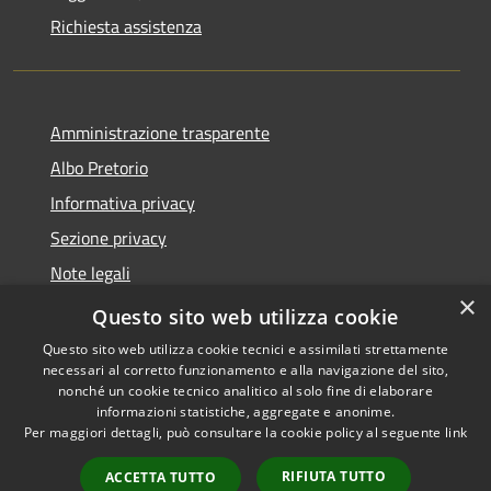
Richiesta assistenza
Amministrazione trasparente
Albo Pretorio
Informativa privacy
Sezione privacy
Note legali
×
Dichiarazione di accessibilità
Questo sito web utilizza cookie
Questo sito web utilizza cookie tecnici e assimilati strettamente
necessari al corretto funzionamento e alla navigazione del sito,
nonché un cookie tecnico analitico al solo fine di elaborare
informazioni statistiche, aggregate e anonime.
RSS
Copyright © 2026 • Comune di
Per maggiori dettagli, può consultare la cookie policy al seguente
link
Accessibilità
Scanzorosciate • Powered by
Privacy
Municipium
Accesso
•
RIFIUTA TUTTO
ACCETTA TUTTO