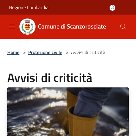
Salta al contenuto principale
Regione Lombardia
Comune di Scanzorosciate
Home
>
Protezione civile
>
Avvisi di criticità
Avvisi di criticità