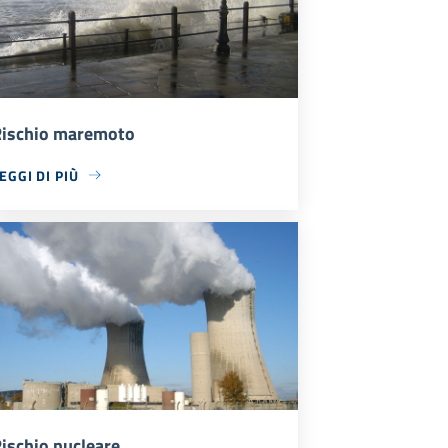
ischio maremoto
EGGI DI PIÙ
ischio nucleare