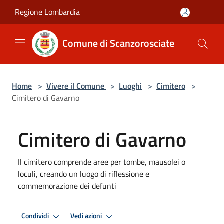
Salta al contenuto principale
Regione Lombardia
Comune di Scanzorosciate
Home
>
Vivere il Comune
>
Luoghi
>
Cimitero
>
Cimitero di Gavarno
Cimitero di Gavarno
Il cimitero comprende aree per tombe, mausolei o
loculi, creando un luogo di riflessione e
commemorazione dei defunti
Condividi
Vedi azioni