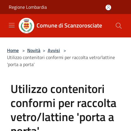
Salta al contenuto principale
Regione Lombardia
Comune di Scanzorosciate
Home
>
Novità
>
Avvisi
>
Utilizzo contenitori conformi per raccolta vetro/lattine
'porta a porta'
Utilizzo contenitori
conformi per raccolta
vetro/lattine 'porta a
porta'