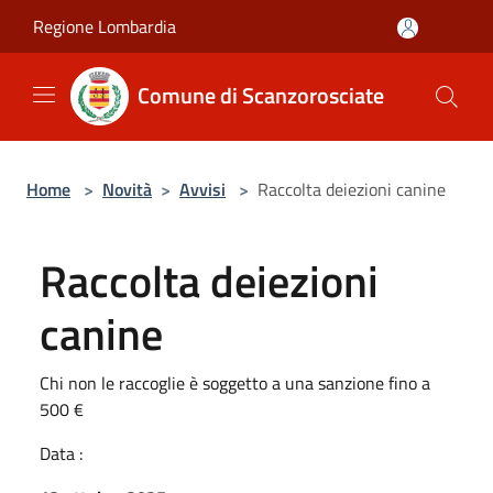
Salta al contenuto principale
Regione Lombardia
Comune di Scanzorosciate
Home
>
Novità
>
Avvisi
>
Raccolta deiezioni canine
Raccolta deiezioni
canine
Chi non le raccoglie è soggetto a una sanzione fino a
500 €
Data :