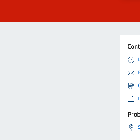
Cont
Prob