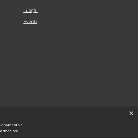
Luoghi
Eventi
×
nzionamento e
nformazioni