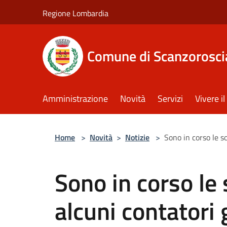
Salta al contenuto principale
Regione Lombardia
Comune di Scanzorosci
Amministrazione
Novità
Servizi
Vivere 
Home
>
Novità
>
Notizie
>
Sono in corso le s
Sono in corso le 
alcuni contatori