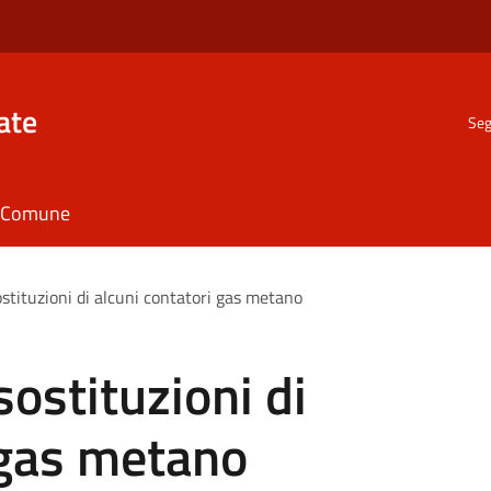
ate
Seg
il Comune
ostituzioni di alcuni contatori gas metano
sostituzioni di
 gas metano