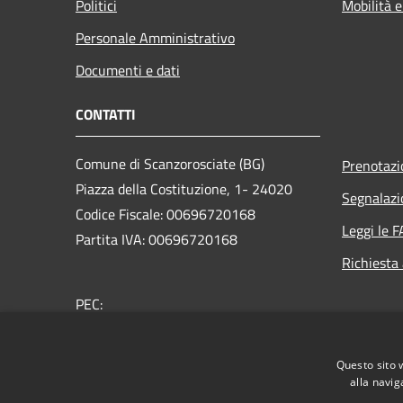
Politici
Mobilità e
Personale Amministrativo
Documenti e dati
CONTATTI
Comune di Scanzorosciate (BG)
Prenotaz
Piazza della Costituzione, 1- 24020
Segnalazi
Codice Fiscale: 00696720168
Leggi le 
Partita IVA: 00696720168
Richiesta
PEC:
protocollo@pec.comune.scanzorosciate.bg.it
Centralino Unico: +39 035 654700
Questo sito 
alla navig