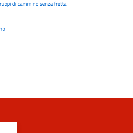
gruppi di cammino senza fretta
ano