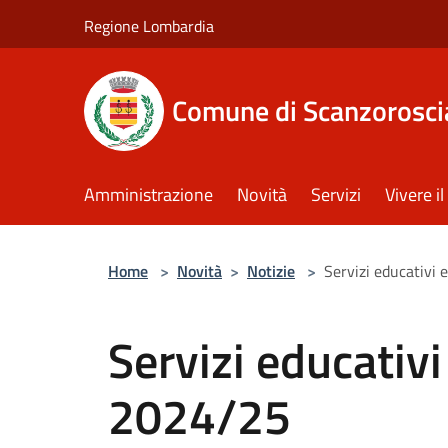
Salta al contenuto principale
Regione Lombardia
Comune di Scanzorosci
Amministrazione
Novità
Servizi
Vivere 
Home
>
Novità
>
Notizie
>
Servizi educativi 
Servizi educativi
2024/25