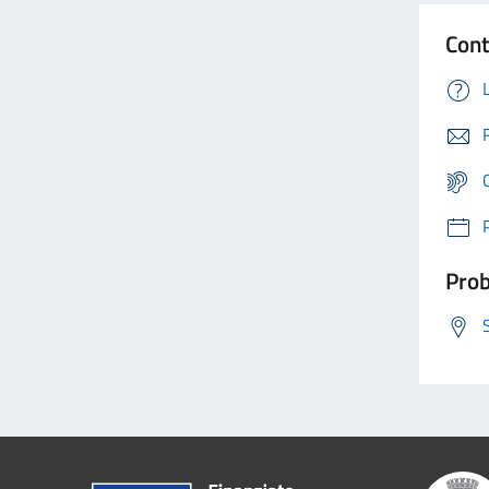
Cont
Prob