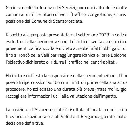
Già in sede di Conferenza dei Servizi, pur condividendo le motiv
comuni a tutti i territori coinvolti (traffico, congestione, sicu
posizione del Comune di Scanzorosciate.
Rispetto alla proposta presentata nel settembre 2023 in sede di
escludere dalla sperimentazione il divieto di svolta a destra in d
provenienti da Scanzo. Tale divieto avrebbe infatti obbligato tutt
fino al rondò delle Valli per raggiungere Ranica e Torre Boldon
l’obiettivo dichiarato di ridurre il traffico nei centri abitati.
Ho inoltre richiesto la sospensione della sperimentazione al fine 
possibili ripercussioni sui Comuni limitrofi prima della sua at
procedere, ho sollecitato una durata più breve (massimo 15 gior
raccogliere informazioni utili alla valutazione dell'impatto.
La posizione di Scanzorosciate è risultata allineata a quella di tu
Provincia relazionerà ora al Prefetto di Bergamo, già informato
decisione definitiva.