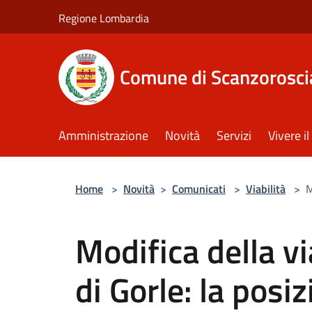
Salta al contenuto principale
Regione Lombardia
Comune di Scanzorosci
Amministrazione
Novità
Servizi
Vivere 
Home
>
Novità
>
Comunicati
>
Viabilità
>
M
Modifica della v
di Gorle: la posiz