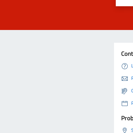
Cont
Prob