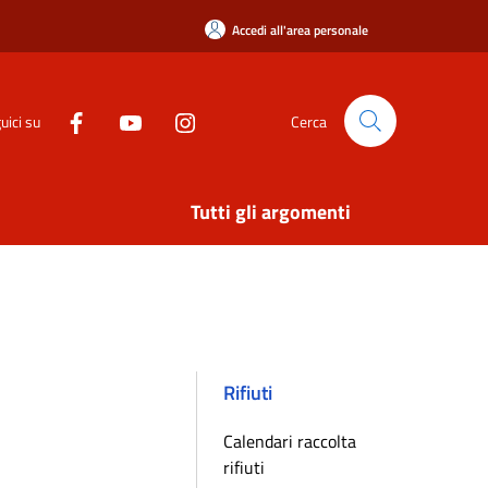
Accedi all'area personale
uici su
Cerca
Tutti gli argomenti
Rifiuti
Calendari raccolta
rifiuti