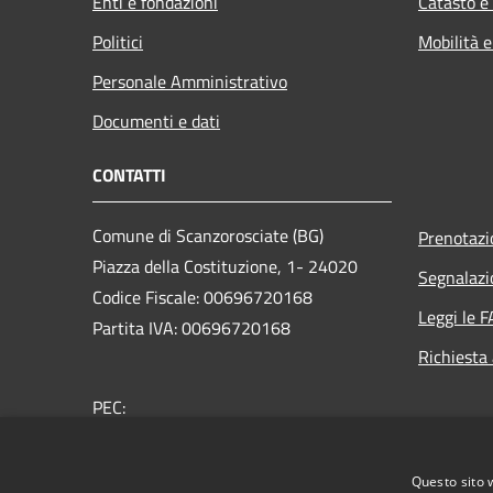
Enti e fondazioni
Catasto e
Politici
Mobilità e
Personale Amministrativo
Documenti e dati
CONTATTI
Comune di Scanzorosciate (BG)
Prenotaz
Piazza della Costituzione, 1- 24020
Segnalazi
Codice Fiscale: 00696720168
Leggi le 
Partita IVA: 00696720168
Richiesta
PEC:
protocollo@pec.comune.scanzorosciate.bg.it
Centralino Unico: +39 035 654700
Questo sito 