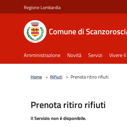
Salta al contenuto principale
Regione Lombardia
Comune di Scanzorosci
Amministrazione
Novità
Servizi
Vivere 
Home
>
Rifiuti
>
Prenota ritiro rifiuti
Prenota ritiro rifiuti
Il Servizio non è disponibile.