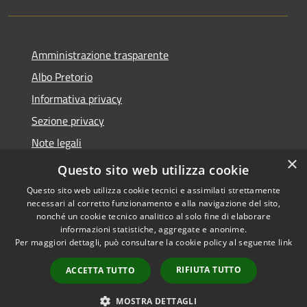
Amministrazione trasparente
Albo Pretorio
Informativa privacy
Sezione privacy
Note legali
×
Dichiarazione di accessibilità
Questo sito web utilizza cookie
Questo sito web utilizza cookie tecnici e assimilati strettamente
necessari al corretto funzionamento e alla navigazione del sito,
nonché un cookie tecnico analitico al solo fine di elaborare
informazioni statistiche, aggregate e anonime.
RSS
Copyright © 2026 • Comune di
Per maggiori dettagli, può consultare la cookie policy al seguente
link
Accessibilità
Scanzorosciate • Powered by
Privacy
Municipium
Accesso
•
RIFIUTA TUTTO
ACCETTA TUTTO
Cookie
redazione
Mappa del sito
MOSTRA DETTAGLI