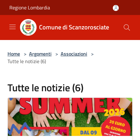
Salta al contenuto principale
Regione Lombardia
Comune di Scanzorosciate
Home
>
Argomenti
>
Associazioni
>
Tutte le notizie (6)
Tutte le notizie (6)