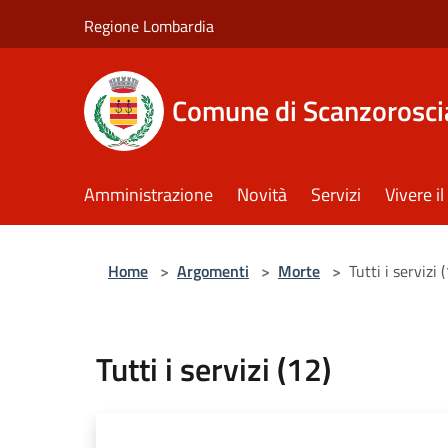
Salta al contenuto principale
Regione Lombardia
Comune di Scanzorosci
Amministrazione
Novità
Servizi
Vivere 
Home
>
Argomenti
>
Morte
>
Tutti i servizi 
Tutti i servizi (12)