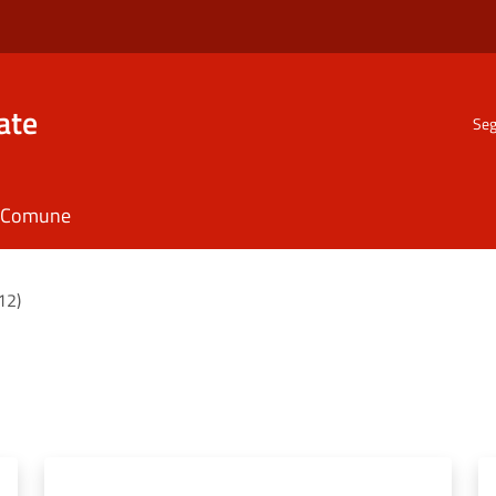
ate
Seg
il Comune
(12)