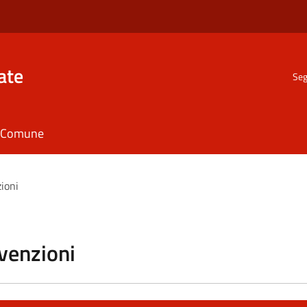
ate
Seg
il Comune
zioni
vvenzioni