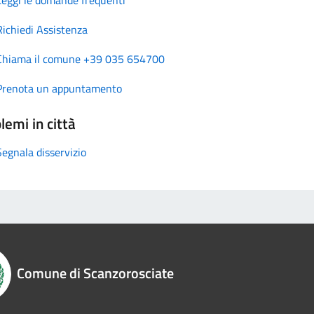
Richiedi Assistenza
Chiama il comune +39 035 654700
Prenota un appuntamento
lemi in città
Segnala disservizio
Comune di Scanzorosciate