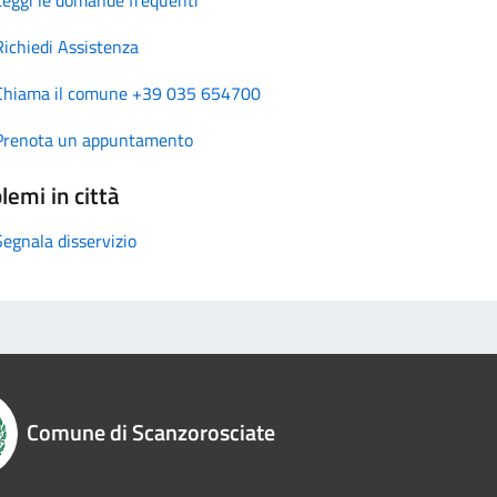
Richiedi Assistenza
Chiama il comune +39 035 654700
Prenota un appuntamento
lemi in città
Segnala disservizio
Comune di Scanzorosciate