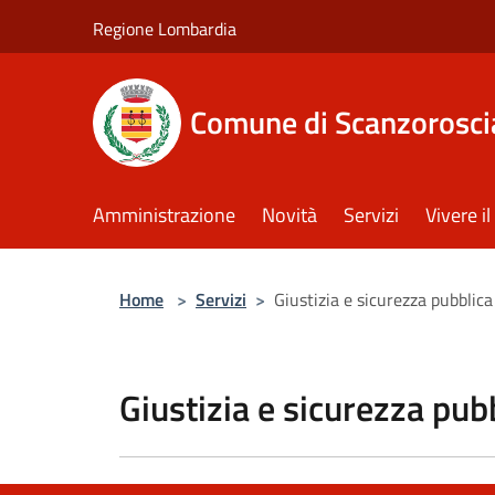
Salta al contenuto principale
Regione Lombardia
Comune di Scanzorosci
Amministrazione
Novità
Servizi
Vivere 
Home
>
Servizi
>
Giustizia e sicurezza pubblica
Giustizia e sicurezza pub