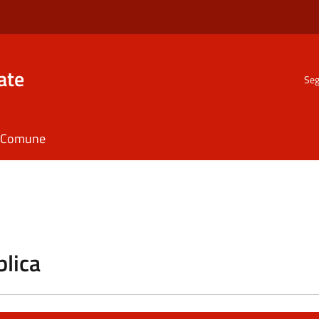
ate
Seg
il Comune
blica