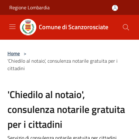
Salta al contenuto principale
Regione Lombardia
Comune di Scanzorosciate
Home
>
'Chiedilo al notaio', consulenza notarile gratuita per i
cittadini
'Chiedilo al notaio',
consulenza notarile gratuita
per i cittadini
Servizio di consulenza notarile gratuita per cittadini