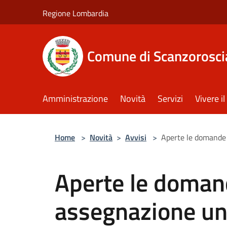
Salta al contenuto principale
Regione Lombardia
Comune di Scanzorosci
Amministrazione
Novità
Servizi
Vivere 
Home
>
Novità
>
Avvisi
>
Aperte le domande p
Aperte le doman
assegnazione uni