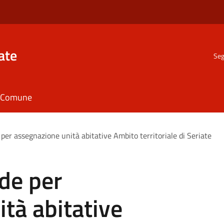
ate
Seg
il Comune
er assegnazione unità abitative Ambito territoriale di Seriate
de per
tà abitative