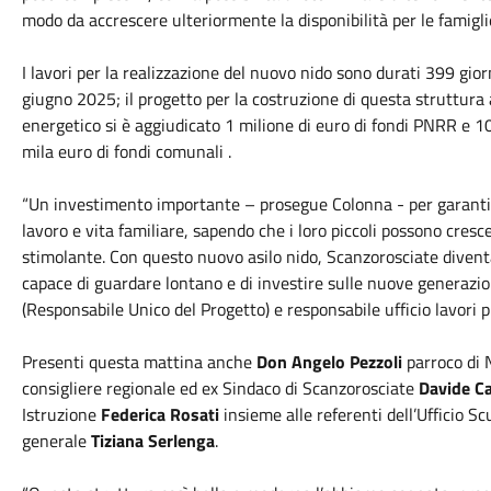
modo da accrescere ulteriormente la disponibilità per le famigli
I lavori per la realizzazione del nuovo
nido
sono durati 399 giorni
giugno 2025; il progetto per la costruzione di questa struttura 
energetico si è aggiudicato 1 milione di euro di fondi PNRR e 10
mila euro di fondi comunali .
“Un investimento importante – prosegue Colonna - per garantire 
lavoro e vita familiare, sapendo che i loro piccoli possono cres
stimolante. Con questo nuovo asilo
nido
, Scanzorosciate diven
capace di guardare lontano e di investire sulle nuove generazio
(Responsabile Unico del Progetto) e responsabile ufficio lavori 
Presenti questa mattina anche
Don Angelo Pezzoli
parroco di 
consigliere regionale ed ex Sindaco di Scanzorosciate
Davide Ca
Istruzione
Federica Rosati
insieme alle referenti dell’Ufficio Sc
generale
Tiziana Serlenga
.