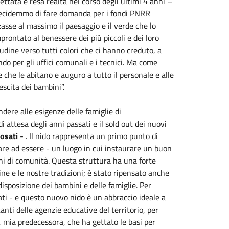
ttata e resa realtà nel corso degli ultimi 4 anni –
decidemmo di fare domanda per i fondi PNRR
asse al massimo il paesaggio e il verde che lo
prontato al benessere dei più piccoli e dei loro
tudine verso tutti colori che ci hanno creduto, a
do per gli uffici comunali e i tecnici. Ma come
che le abitano e auguro a tutto il personale e alle
escita dei bambini”.
ere alle esigenze delle famiglie di
di attesa degli anni passati e il sold out dei nuovi
osati
- . Il
nido
rappresenta un primo punto di
uare ad essere - un luogo in cui instaurare un buon
oni di comunità. Questa struttura ha una forte
line e le nostre tradizioni; è stato ripensato anche
 disposizione dei bambini e delle famiglie. Per
ati - e questo nuovo
nido
è un abbraccio ideale a
anti delle agenzie educative del territorio, per
 mia predecessora, che ha gettato le basi per