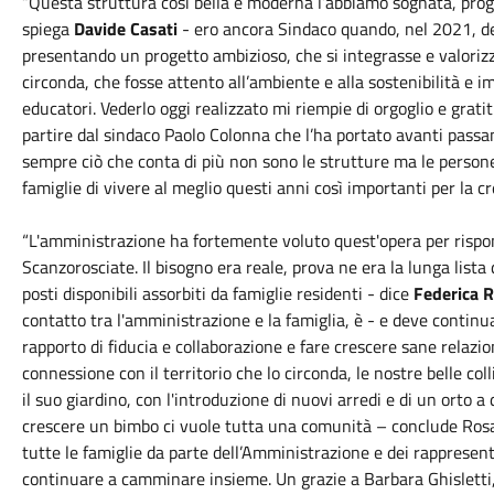
“Questa struttura così bella e moderna l’abbiamo sognata, proge
spiega
Davide Casati
- ero ancora Sindaco quando, nel 2021, 
presentando un progetto ambizioso, che si integrasse e valorizz
circonda, che fosse attento all’ambiente e alla sostenibilità e im
educatori. Vederlo oggi realizzato mi riempie di orgoglio e grati
partire dal sindaco Paolo Colonna che l’ha portato avanti passan
sempre ciò che conta di più non sono le strutture ma le persone 
famiglie di vivere al meglio questi anni così importanti per la cr
“L'amministrazione ha fortemente voluto quest'opera per rispond
Scanzorosciate. Il bisogno era reale, prova ne era la lunga lista 
posti disponibili assorbiti da famiglie residenti - dice
Federica R
contatto tra l'amministrazione e la famiglia, è - e deve contin
rapporto di fiducia e collaborazione e fare crescere sane relazi
connessione con il territorio che lo circonda, le nostre belle col
il suo giardino, con l'introduzione di nuovi arredi e di un orto a
crescere un bimbo ci vuole tutta una comunità – conclude Ros
tutte le famiglie da parte dell’Amministrazione e dei rappresent
continuare a camminare insieme. Un grazie a Barbara Ghisletti,