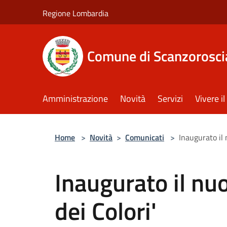
Salta al contenuto principale
Regione Lombardia
Comune di Scanzorosci
Amministrazione
Novità
Servizi
Vivere 
Home
>
Novità
>
Comunicati
>
Inaugurato il 
Inaugurato il nuo
dei Colori'