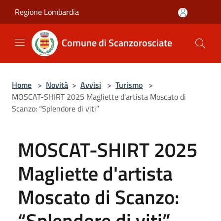
Salta al contenuto principale
Regione Lombardia
Comune di Scanzorosciate
Home
>
Novità
>
Avvisi
>
Turismo
>
MOSCAT-SHIRT 2025 Magliette d'artista Moscato di
Scanzo: “Splendore di viti”
MOSCAT-SHIRT 2025
Magliette d'artista
Moscato di Scanzo:
“Splendore di viti”